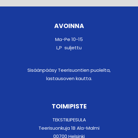
AVOINNA
Ma-Pe 10-15
L,P suljettu
Sisäänpääsy Teerisuontien puolelta,
lastausoven kautta.
TOIMIPISTE
TEKSTIILIPESULA
Teerisuonkuja 1B Ala-Malmi
00700 Helsinki